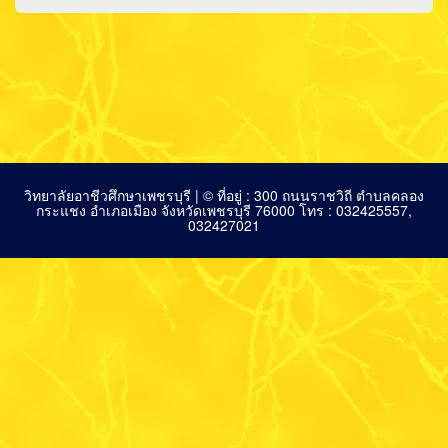
วิทยาลัยอาชีวศึกษาเพชรบุรี | © ที่อยู่ : 300 ถนนราชวิถี ตำบลคลอง
กระแชง อำเภอเมือง จังหวัดเพชรบุรี 76000 โทร : 032425557,
032427021