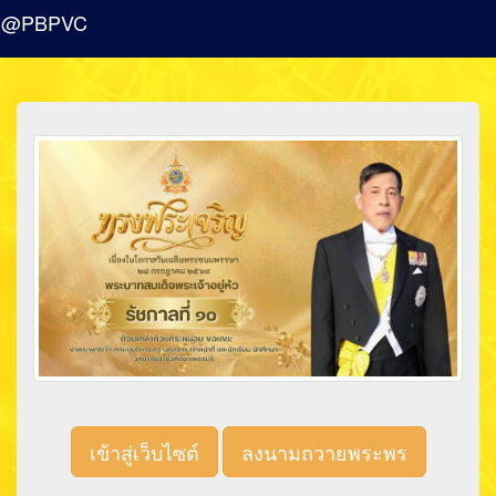
@PBPVC
เข้าสู่เว็บไซต์
ลงนามถวายพระพร