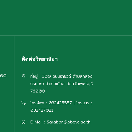
ติดต่อวิทยาลัยฯ
:00
ที่อยู่ : 300 ถนนราชวิถี ตำบลคลอง
กระแชง อำเภอเมือง จังหวัดเพชรบุรี
76000
โทรศัพท์ : 032425557 | โทรสาร :
032427021
E-Mail : Saraban@pbpvc.ac.th