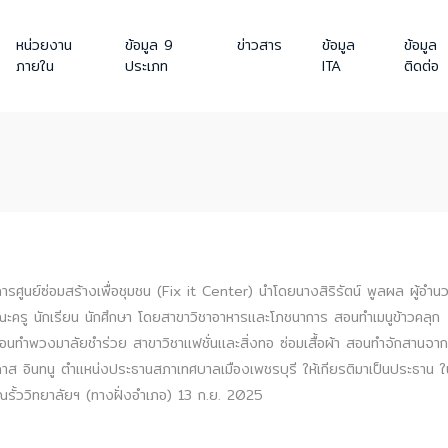
หน่วยงาน
ข้อมูล 9
ข่าวสาร
ข้อมูล
ข้อมูล
ภายใน
ประเภท
ITA
ติดต่อ
การศูนย์ซ่อมสร้างเพื่อชุมชน (Fix it Center) นำโดยนางสิริรัตน์ พูลผล ผู้อำน
ะครู นักเรียน นักศึกษา โดยสาขาวิชาอาหารและโภชนาการ สอนทำเมนูข้าวคลุก
นทำพวงมาลัยชำร่วย สาขาวิชาแฟชั่นและสิ่งทอ ซ่อมเสื้อผ้า สอนทำจักสานจาก
ภาส อินทนู ตำแหน่งประธานสภาเทศบาลเมืองเพชรบุรี ให้เกียรติมาเป็นประธาน ใ
ณรั้ววิทยาลัยฯ (ทางฝั่งอำเภอ) 13 ก.ย. 2025