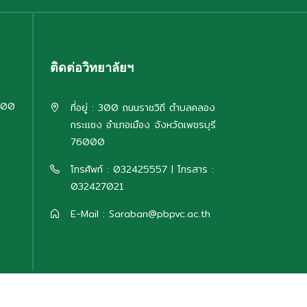
ติดต่อวิทยาลัยฯ
:00
ที่อยู่ : 300 ถนนราชวิถี ตำบลคลอง
กระแชง อำเภอเมือง จังหวัดเพชรบุรี
76000
โทรศัพท์ : 032425557 | โทรสาร :
032427021
E-Mail : Saraban@pbpvc.ac.th